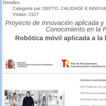
Detalles
Categoría pai: DEPTO. CALIDADE E INNOV
Visitas: 2327
Proyecto de Innovación aplicada y 
Conocimiento en la F
Robótica móvil aplicada a la l
CENTR
OS PARTICIPA
CIFP Politécnico de Lug
CIFP El Arenal (Andaluc
CIFP Andra Mari LHII (P
Colegio La Merced y San