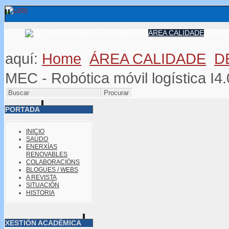
OFERTA
ÁREA FORMACIÓN
ÁREA CALIDADE
ADMIN.
aquí:
Home
ÁREA CALIDADE
D
MEC - Robótica móvil logística I4.
PORTADA
INICIO
SAÚDO
ENERXÍAS
RENOVABLES
COLABORACIÓNS
BLOGUES / WEBS
A REVISTA
SITUACIÓN
HISTORIA
XESTIÓN ACADÉMICA