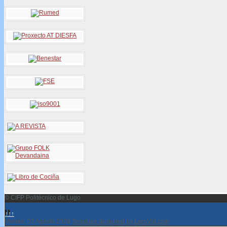
© CIFP Politécnico de Lugo
↑↑↑
Venres, 07 Agosto 2026
Template designed by LernVid.com