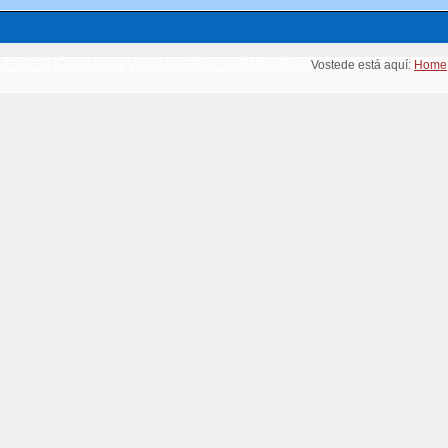
 E XESTIÓN
AULAS VIRTUAIS
BOLSA EMPREGO
Vostede está aquí:
Home