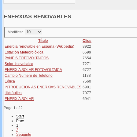
ENERXIAS RENOVABLES
Modificar
Título
Clics
Energía renovable en España (Wikipedia)
8922
Estación Meteorolóxica
6699
PANEIS FOTOVOLTAICOS
7654
Solar fotovoltaica
7271
ENERXÍA SOLAR FOTOVOLTAICA
6727
Cambio Número de Telefono
1138
Eólica
7560
INTRODUCIÓN AS ENERXÍAS RENOVABLES
6901
Hidráulica
7077
ENERXÍA SOLAR
6941
Page 1 of 2
Start
Prev
1
2
Seguinte