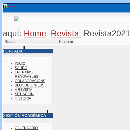
OFERTA
ÁREA FORMACIÓN
ÁREA CALIDADE
ADMIN.
aquí:
Home
Revista
Revista202
PORTADA
INICIO
SAÚDO
ENERXÍAS
RENOVABLES
COLABORACIÓNS
BLOGUES / WEBS
A REVISTA
SITUACIÓN
HISTORIA
XESTIÓN ACADÉMICA
CALENDARIO