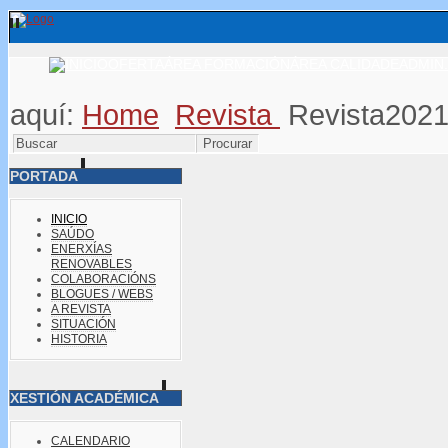
OFERTA
ÁREA FORMACIÓN
ÁREA CALIDADE
ADMIN.
aquí:
Home
Revista
Revista202
PORTADA
INICIO
SAÚDO
ENERXÍAS
RENOVABLES
COLABORACIÓNS
BLOGUES / WEBS
A REVISTA
SITUACIÓN
HISTORIA
XESTIÓN ACADÉMICA
CALENDARIO