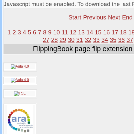
Javascript must be enabled. To download the last 
Start
Previous
Next
End
1
2
3
4
5
6
7
8
9
10
11
12
13
14
15
16
17
18
1
27
28
29
30
31
32
33
34
35
36
37
FlippingBook
page flip
extension 