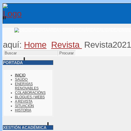
OFERTA
ÁREA FORMACIÓN
ÁREA CALIDADE
ADMIN.
aquí:
Home
Revista
Revista202
PORTADA
INICIO
SAÚDO
ENERXÍAS
RENOVABLES
COLABORACIÓNS
BLOGUES / WEBS
A REVISTA
SITUACIÓN
HISTORIA
XESTIÓN ACADÉMICA