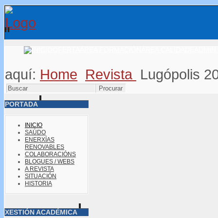
OFERTA
ÁREA FORMACIÓN
ÁREA CALIDADE
ADMIN.
aquí:
Home
Revista
Lugópolis 2
PORTADA
INICIO
SAÚDO
ENERXÍAS
RENOVABLES
COLABORACIÓNS
BLOGUES / WEBS
A REVISTA
SITUACIÓN
HISTORIA
XESTIÓN ACADÉMICA