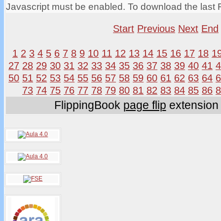
Javascript must be enabled. To download the last 
Start
Previous
Next
End
1
2
3
4
5
6
7
8
9
10
11
12
13
14
15
16
17
18
1
27
28
29
30
31
32
33
34
35
36
37
38
39
40
41
50
51
52
53
54
55
56
57
58
59
60
61
62
63
64
73
74
75
76
77
78
79
80
81
82
83
84
85
86
FlippingBook
page flip
extension 