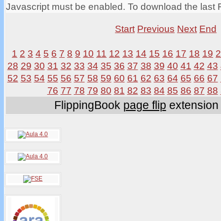
Javascript must be enabled. To download the last 
Start
Previous
Next
End
1
2
3
4
5
6
7
8
9
10
11
12
13
14
15
16
17
18
19
28
29
30
31
32
33
34
35
36
37
38
39
40
41
42
43
52
53
54
55
56
57
58
59
60
61
62
63
64
65
66
67
76
77
78
79
80
81
82
83
84
85
86
87
88
FlippingBook
page flip
extension 