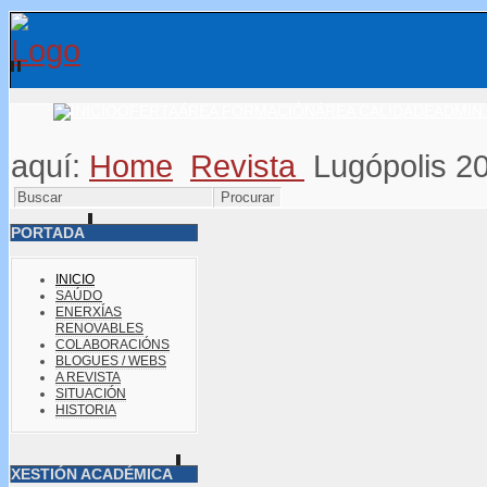
OFERTA
ÁREA FORMACIÓN
ÁREA CALIDADE
ADMIN.
aquí:
Home
Revista
Lugópolis 2
PORTADA
INICIO
SAÚDO
ENERXÍAS
RENOVABLES
COLABORACIÓNS
BLOGUES / WEBS
A REVISTA
SITUACIÓN
HISTORIA
XESTIÓN ACADÉMICA