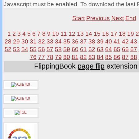
Javascript must be enabled. To download the last 
Start
Previous
Next
End
1
2
3
4
5
6
7
8
9
10
11
12
13
14
15
16
17
18
19
28
29
30
31
32
33
34
35
36
37
38
39
40
41
42
43
52
53
54
55
56
57
58
59
60
61
62
63
64
65
66
67
76
77
78
79
80
81
82
83
84
85
86
87
88
FlippingBook
page flip
extension 