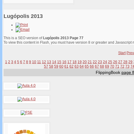
Lugópolis 2013
This is a SEO version of
Lugópolis 2013 Page 77
To view this content in Flash, you must have version 8 or greater and Javascript
Start
Prev
1
2
3
4
5
6
7
8
9
10
11
12
13
14
15
16
17
18
19
20
21
22
23
24
25
26
27
28
29
57
58
59
60
61
62
63
64
65
66
67
68
69
70
71
72
73
7
FlippingBook
page fl