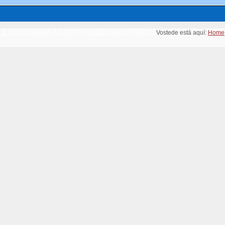
 E XESTIÓN
AULAS VIRTUAIS
BOLSA EMPREGO
Vostede está aquí:
Home