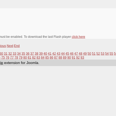
 must be enabled. To download the last Flash player
click here
ious
Next
End
30
31
32
33
34
35
36
37
38
39
40
41
42
43
44
45
46
47
48
49
50
51
52
53
54
55
5
4
75
76
77
78
79
80
81
82
83
84
85
86
87
88
89
90
91
92
93
ip
extension for Joomla.