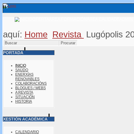
OFERTA
ÁREA FORMACIÓN
ÁREA CALIDADE
ADMIN.
aquí:
Home
Revista
Lugópolis 2
PORTADA
INICIO
SAÚDO
ENERXÍAS
RENOVABLES
COLABORACIÓNS
BLOGUES / WEBS
A REVISTA
SITUACIÓN
HISTORIA
XESTIÓN ACADÉMICA
CALENDARIO