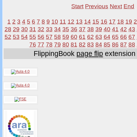
Start
Previous
Next
End
1
2
3
4
5
6
7
8
9
10
11
12
13
14
15
16
17
18
19
28
29
30
31
32
33
34
35
36
37
38
39
40
41
42
43
52
53
54
55
56
57
58
59
60
61
62
63
64
65
66
67
76
77
78
79
80
81
82
83
84
85
86
87
88
FlippingBook
page flip
extension 