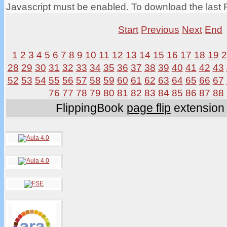
Javascript must be enabled. To download the last 
Start
Previous
Next
End
1
2
3
4
5
6
7
8
9
10
11
12
13
14
15
16
17
18
19
28
29
30
31
32
33
34
35
36
37
38
39
40
41
42
43
52
53
54
55
56
57
58
59
60
61
62
63
64
65
66
67
76
77
78
79
80
81
82
83
84
85
86
87
88
FlippingBook
page flip
extension 