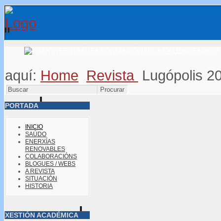
OFERTA
ÁREA FORMACIÓN
ÁREA CALIDADE
ADMIN.
aquí:
Home
Revista
Lugópolis 2
PORTADA
INICIO
SAÚDO
ENERXÍAS
RENOVABLES
COLABORACIÓNS
BLOGUES / WEBS
A REVISTA
SITUACIÓN
HISTORIA
XESTIÓN ACADÉMICA