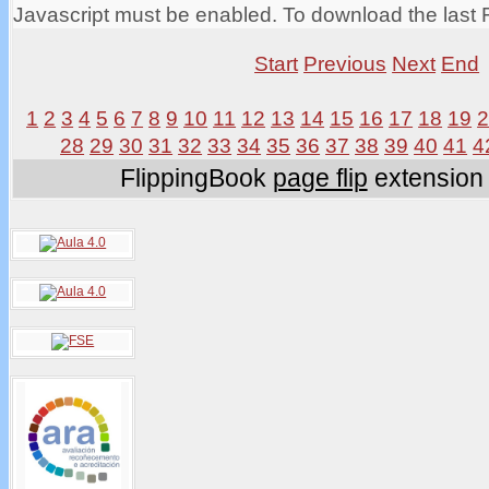
Javascript must be enabled. To download the last 
Start
Previous
Next
End
1
2
3
4
5
6
7
8
9
10
11
12
13
14
15
16
17
18
19
28
29
30
31
32
33
34
35
36
37
38
39
40
41
4
FlippingBook
page flip
extension 