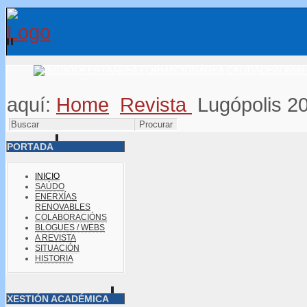
OFERTA
ÁREA FORMACIÓN
ÁREA CALIDADE
ADMIN.
aquí:
Home
Revista
Lugópolis 2
PORTADA
INICIO
SAÚDO
ENERXÍAS
RENOVABLES
COLABORACIÓNS
BLOGUES / WEBS
A REVISTA
SITUACIÓN
HISTORIA
XESTIÓN ACADÉMICA