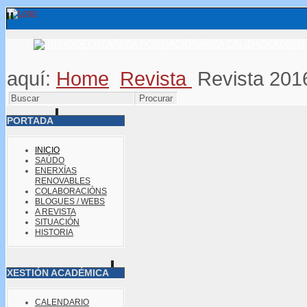
OFERTA
ÁREA FORMACIÓN
ÁREA CALIDADE
ADMIN.
aquí:
Home
Revista
Revista 201
PORTADA
INICIO
SAÚDO
ENERXÍAS
RENOVABLES
COLABORACIÓNS
BLOGUES / WEBS
A REVISTA
SITUACIÓN
HISTORIA
XESTIÓN ACADÉMICA
CALENDARIO