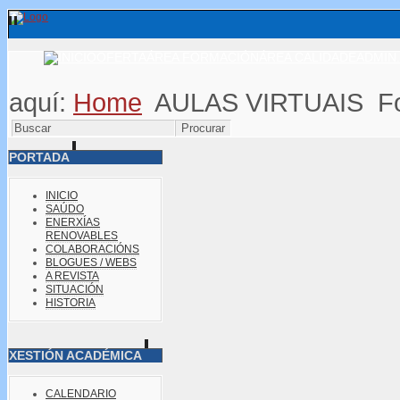
OFERTA
ÁREA FORMACIÓN
ÁREA CALIDADE
ADMIN.
aquí:
Home
AULAS VIRTUAIS
F
PORTADA
INICIO
SAÚDO
ENERXÍAS
RENOVABLES
COLABORACIÓNS
BLOGUES / WEBS
A REVISTA
SITUACIÓN
HISTORIA
XESTIÓN ACADÉMICA
CALENDARIO