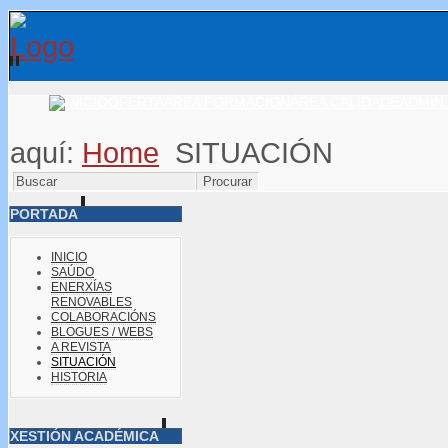
OFERTA
ÁREA FORMACIÓN
ÁREA CALIDADE
ADMIN.
aquí:
Home
SITUACIÓN
PORTADA
INICIO
SAÚDO
ENERXÍAS
RENOVABLES
COLABORACIÓNS
BLOGUES / WEBS
A REVISTA
SITUACIÓN
HISTORIA
XESTIÓN ACADÉMICA