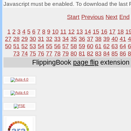
Javascript must be enabled. To download the last 
Start
Previous
Next
End
1
2
3
4
5
6
7
8
9
10
11
12
13
14
15
16
17
18
1
27
28
29
30
31
32
33
34
35
36
37
38
39
40
41
50
51
52
53
54
55
56
57
58
59
60
61
62
63
64
73
74
75
76
77
78
79
80
81
82
83
84
85
86
FlippingBook
page flip
extension 