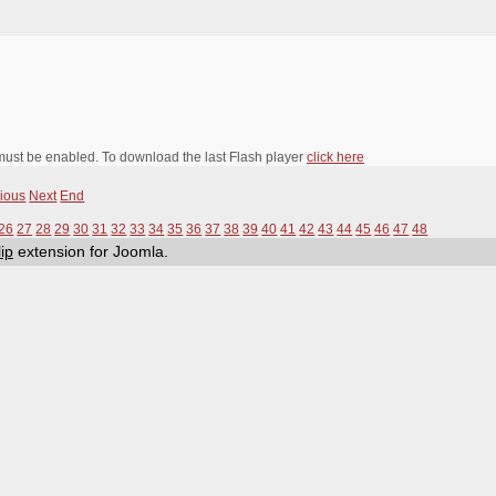
 must be enabled. To download the last Flash player
click here
ious
Next
End
26
27
28
29
30
31
32
33
34
35
36
37
38
39
40
41
42
43
44
45
46
47
48
ip
extension for Joomla.