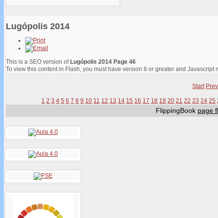
Lugópolis 2014
This is a SEO version of
Lugópolis 2014 Page 46
To view this content in Flash, you must have version 8 or greater and Javascript
Start
Prev
1
2
3
4
5
6
7
8
9
10
11
12
13
14
15
16
17
18
19
20
21
22
23
24
25
FlippingBook
page fl