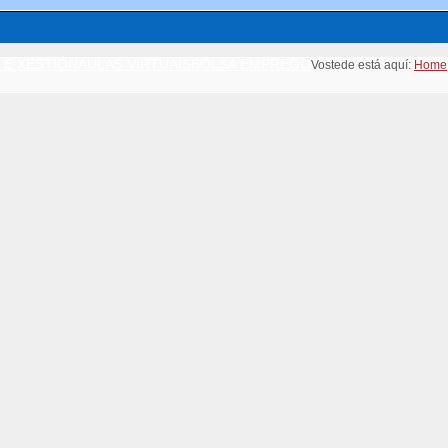
 E XESTIÓN
AULAS VIRTUAIS
BOLSA EMPREGO
Vostede está aquí:
Home