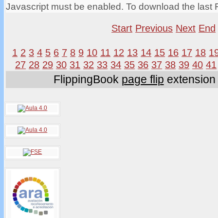
Javascript must be enabled. To download the last 
Start
Previous
Next
End
1
2
3
4
5
6
7
8
9
10
11
12
13
14
15
16
17
18
1
27
28
29
30
31
32
33
34
35
36
37
38
39
40
41
FlippingBook
page flip
extension 