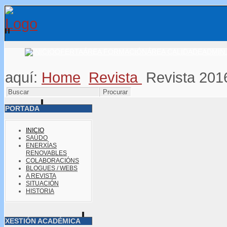
OFERTA
ÁREA FORMACIÓN
ÁREA CALIDADE
ADMIN.
aquí:
Home
Revista
Revista 201
PORTADA
INICIO
SAÚDO
ENERXÍAS
RENOVABLES
COLABORACIÓNS
BLOGUES / WEBS
A REVISTA
SITUACIÓN
HISTORIA
XESTIÓN ACADÉMICA